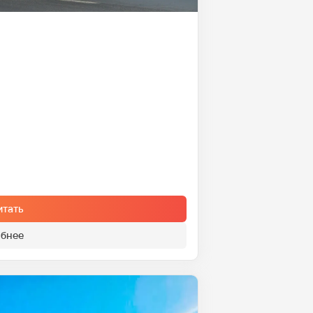
итать
бнее