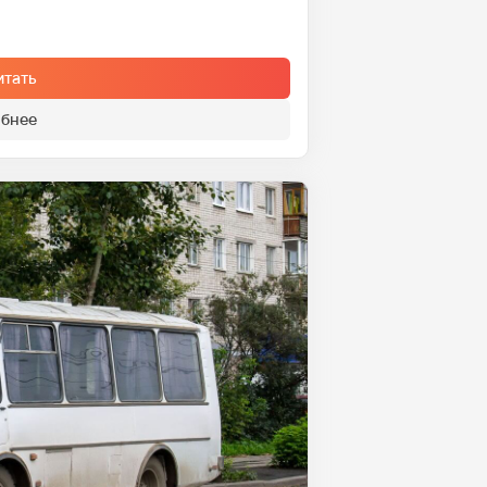
итать
бнее