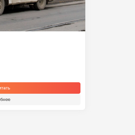
итать
бнее