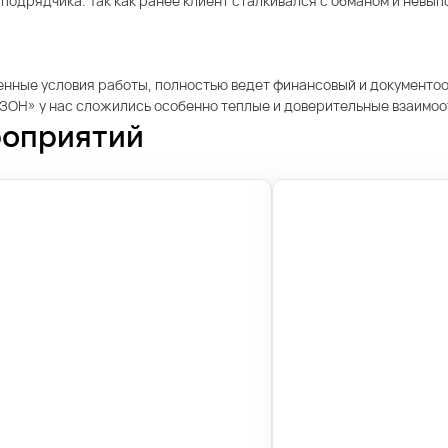
подрядчика. Так как ранее клиент сталкивался с обманом и невып
енные условия работы, полностью ведет финансовый и документооб
«ОЗОН» у нас сложились особенно теплые и доверительные взаимо
роприятий